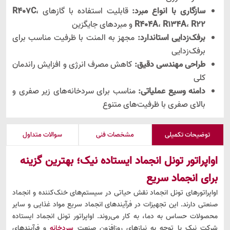
سازگاری با انواع مبرد:
قابلیت استفاده با گازهای
،
R407C
R22
،
R134A
،
R404A
و مبردهای جایگزین
برفک‌زدایی استاندارد:
مجهز به المنت با ظرفیت مناسب برای
برفک‌زدایی
طراحی مهندسی دقیق:
کاهش مصرف انرژی و افزایش راندمان
کلی
دامنه وسیع عملیاتی:
مناسب برای سردخانه‌های زیر صفری و
بالای صفری با ظرفیت‌های متنوع
توضیحات تکمیلی
مشخصات فنی
سوالات متداول
اواپراتور تونل انجماد ایستاده نیک؛ بهترین گزینه
برای انجماد سریع
اواپراتورهای تونل انجماد نقش حیاتی در سیستم‌های خنک‌کننده و انجماد
صنعتی دارند. این تجهیزات در فرآیندهای انجماد سریع مواد غذایی و سایر
محصولات حساس به دما، به کار می‌روند. اواپراتور تونل انجماد ایستاده
شرکت نیک با توجه به نیازهای روزافزون صنعت
سردخانه
و فرآیندهای