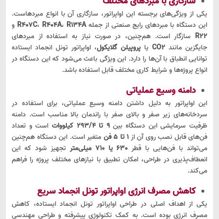
سازگاری با مبردهای مختلف
یکی از ویژگی‌های برجسته این اواپراتور، سازگاری آن با انواع مبردهاست.
این دستگاه با مبردهای رایج صنعتی از جمله
R134A
،
R404A
،
R407C
و
R22
سازگار است. هم‌چنین، در صورت نیاز به استفاده از مبردهای
جایگزین مانند
CO2
یا
پروپیلن گلایکول
، اواپراتور تونل انجماد ایستاده
توانایی انطباق با آن‌ها را دارد. این ویژگی باعث می‌شود که این دستگاه در
انواع پروژه‌ها و شرایط کاری مختلف قابل استفاده باشد.
دامنه وسیع عملیاتی
این اواپراتور به دلیل داشتن دامنه وسیع عملیاتی، برای استفاده در
سردخانه‌های زیر صفر و بالای صفر با راندمان بالا مناسب است. دامنه
ظرفیت سرمایشی این دستگاه بین
9 تا 293/4 کیلووات
است و تعداد
فن‌های قابل نصب روی آن از
1 تا 5 فن
متغیر است. این دستگاه هم‌چنین
می‌تواند با فن‌هایی با قطر
630 یا 710 میلی‌متر
تجهیز شود که این
انعطاف‌پذیری در طراحی، امکان تطبیق با نیازهای مختلف پروژه را فراهم
می‌کند.
کاهش مصرف انرژی اواپراتور تونل انجماد سریع
یکی از اهداف اصلی در طراحی اواپراتور تونل انجماد ایستاده، کاهش
مصرف انرژی بوده است. به کمک تکنولوژی پیشرفته و طراحی مهندسی